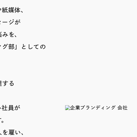
や紙媒体、
セージが
悩みを、
ング部」としての
理する
、
い社員が
す。
人を雇い、