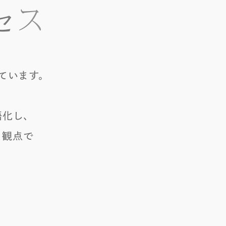
セス
ています。
語化し、
う観点で
。