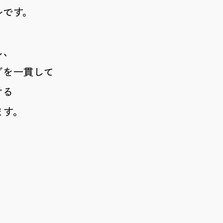
ルです。
し、
グを一貫して
ける
ます。