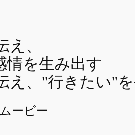
伝え、
感情を生み出す
伝え、"行きたい"
ドムービー