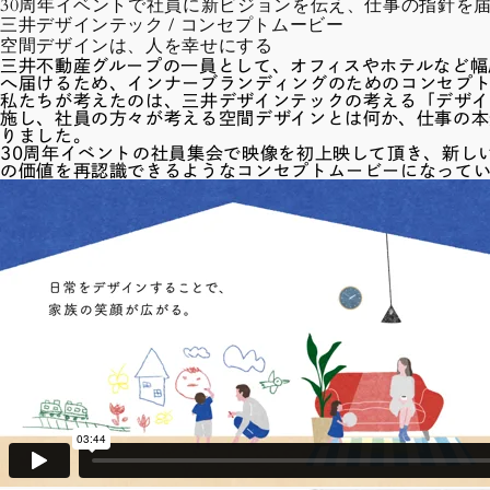
30周年イベントで社員に新ビジョンを伝え、仕事の指針を
三井デザインテック / コンセプトムービー
空間デザインは、人を幸せにする
三井不動産グループの一員として、オフィスやホテルなど幅
へ届けるため、インナーブランディングのためのコンセプ
私たちが考えたのは、三井デザインテックの考える「デザ
施し、社員の方々が考える空間デザインとは何か、仕事の
りました。
30周年イベントの社員集会で映像を初上映して頂き、新し
の価値を再認識できるようなコンセプトムービーになって