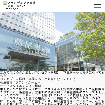
言葉で伝えるのが難しいコンセプトを届け、本屋をもっと好きになっても
らう
コンセプトを届け、本屋をもっと好きになってもらう
蔦屋書店 / ブランドムービー
ライフスタイルを届ける場所
本を売るのではなく人々にライフスタイルを提案する本屋として全国展開
されている、蔦屋書店。言葉での説明が難しい蔦屋書店のコンセプトを伝
えるためのブランドムービーを制作したいというご依頼を頂きました。
「ライフスタイルを届ける場所」という共感づくりのコンセプトのもと
に、どんな「想い」で本屋をつくり、毎日運営をされているのか。私たち
はその想いにフォーカスしながら動画台本のライティングを行い、実際に