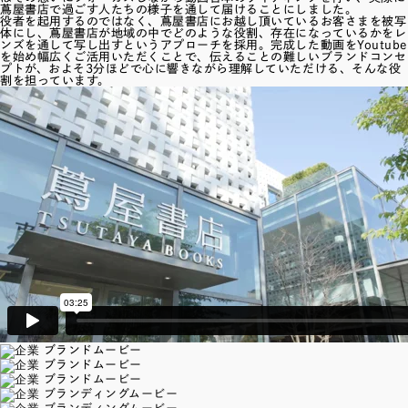
蔦屋書店で過ごす人たちの様子を通して届けることにしました。
役者を起用するのではなく、蔦屋書店にお越し頂いているお客さまを被写
体にし、蔦屋書店が地域の中でどのような役割、存在になっているかをレ
ンズを通して写し出すというアプローチを採用。完成した動画をYoutube
を始め幅広くご活用いただくことで、伝えることの難しいブランドコンセ
プトが、およそ3分ほどで心に響きながら理解していただける、そんな役
割を担っています。