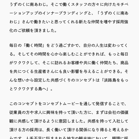
うずのくに南あわじ。そこで働くスタッフの方々に向けたモチベ
ーションアップのインナーブランディングと、「うずのくに南あ
わじ」さんで働きたいと思ってくれる新たな仲間を増やす採用強
化のご依頼を頂きました。
毎日の「働く時間」をどう過ごすかで、自分の人生は変わってく
る。そしてその時間を心から楽しむことができれば、もっと毎日
がワクワクして、そこに訪れるお客様や共に働く仲間たち、商品
を共につくる生産者さんにも良い影響を与えることができる。そ
んな想いから設定した共感づくりのコンセプトは「淡路島をもっ
とワクワクする島へ」。
このコンセプトをコンセプトムービーを通して発信することで、
従業員の方や求人に興味を持って頂いた方に、まずは会社の価値
観に共感して頂けるように意図しました。共感を持って入社して
頂ける方の採用は、長く働いて頂ける関係になり得ると考えるか
らです。人手不足に悩まされる地方の観光地において、順調に採