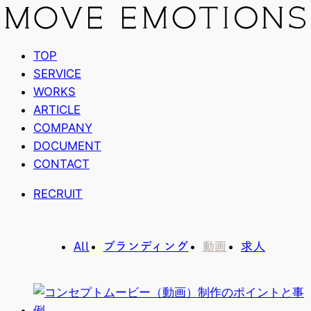
TOP
SERVICE
WORKS
ARTICLE
COMPANY
DOCUMENT
CONTACT
RECRUIT
All
ブランディング
動画
求人