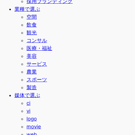
採用ブランディング
業種で選ぶ
空間
飲食
観光
コンサル
医療・福祉
美容
サービス
農業
スポーツ
製造
媒体で選ぶ
ci
vi
logo
movie
web