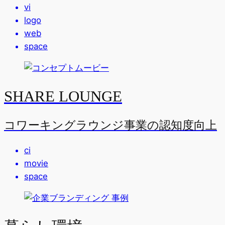
vi
logo
web
space
SHARE LOUNGE
コワーキングラウンジ事業の認知度向上
ci
movie
space