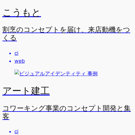
こうもと
割烹のコンセプトを届け、来店動機をつ
くる
ci
web
アート建工
コワーキング事業のコンセプト開発と集
客
ci