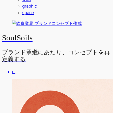
graphic
space
SoulSoils
ブランド承継にあたり、コンセプトを再
定義する
ci