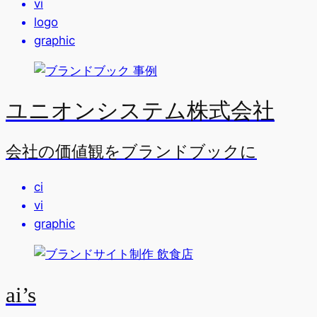
vi
logo
graphic
ユニオンシステム株式会社
会社の価値観をブランドブックに
ci
vi
graphic
ai’s