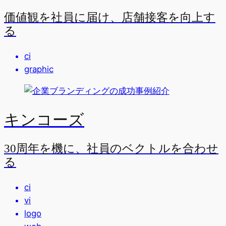
価値観を社員に届け、店舗接客を向上す
る
ci
graphic
キンコーズ
30周年を機に、社員のベクトルを合わせ
る
ci
vi
logo